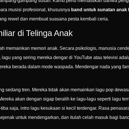
ampang-gampang susah. Kamu perlu memastikan bahwa pengisi
ara musisi profesional, khususnya
band untuk sunatan anak
ang rewel dan membuat suasana pesta kembali ceria.
iar di Telinga Anak
alah memainkan memori anak. Secara psikologis, manusia ce
 lagu yang sering mereka dengar di YouTube atau televisi ada
 mereka berada dalam mode waspada. Mendengar nada yang fami
 yang sedang tren. Mereka tidak akan memainkan lagu pop dewas
 Mereka akan dengan sigap beralih ke lagu-lagu seperti lagu te
a-tiba saja, intro lagu kesukaan si kecil terdengar. Rasa penas
ejenak untuk mendengarkan, dan itulah celah masuk bagi band