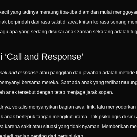
ecil yang tadinya meraung tiba-tiba diam dan mulai menggoya
anak berpindah dari rasa sakit di area khitan ke rasa senang m
ai lagu apa yang sedang disukai anak zaman sekarang adalah t
i ‘Call and Response’
call and response
atau panggilan dan jawaban adalah metode 
pi bernyanyi bersama mereka. Saat ada anak yang terlihat murung
h anak tersebut dengan tetap menjaga jarak sopan.
a, vokalis menyanyikan bagian awal lirik, lalu menyodorkan m
 anak bertepuk tangan mengikuti irama. Trik psikologis di sin
ya karena sakit atau situasi yang tidak nyaman. Memberikan m
njadi bagian penting dari pertunjukan.