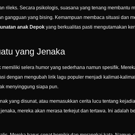
an rileks. Secara psikologis, suasana yang tenang membantu 
ukan gangguan yang bising. Kemampuan membaca situasi dan me
sunatan anak Depok
yang berkualitas pasti mengutamakan ke
uatu yang Jenaka
 memiliki selera humor yang sederhana namun spesifik. Mereka
isasi dengan mengubah lirik lagu populer menjadi kalimat-kalim
tidak menyinggung siapa pun.
k yang disunat, atau memasukkan cerita lucu tentang kejadian
naka, mereka akan merasa terkejut dan tertawa. Ini adalah be
okalis. Mereka harus cepat berpikir dan merangkai kata. Namun,