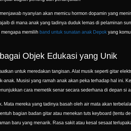
sil menjawab nyanyian akan memicu hormon dopamin yang meni
jaib di mana anak yang tadinya duduk lemas di pelaminan suna
san mengapa memilih
band untuk sunatan anak Depok
yang komuni
agai Objek Edukasi yang Unik
atkan untuk meredakan tangisan. Alat musik seperti gitar elekt
ak-anak. Musisi yang ramah anak akan peka terhadap hal ini. K
enunjukkan cara memetik senar secara sederhana di depan si a
k. Mata mereka yang tadinya basah oleh air mata akan terbelalak 
ntuh bagian badan gitar atau menekan tuts keyboard (tentu d
an baru yang menarik. Rasa sakit atau kesal sesaat terlupaka