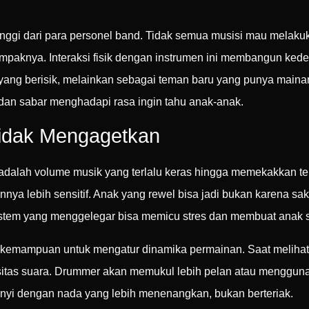
ggi dari para personel band. Tidak semua musisi mau melakuka
ampaknya. Interaksi fisik dengan instrumen ini membangun ked
g yang berisik, melainkan sebagai teman baru yang punya main
 dan sabar menghadapi rasa ingin tahu anak-anak.
Tidak Mengagetkan
an adalah volume musik yang terlalu keras hingga memekakkan te
 lebih sensitif. Anak yang rewel bisa jadi bukan karena sakit
system yang menggelegar bisa memicu stres dan membuat anak s
i kemampuan untuk mengatur dinamika permainan. Saat melihat s
itas suara. Drummer akan memukul lebih pelan atau menggunak
nyi dengan nada yang lebih menenangkan, bukan berteriak.