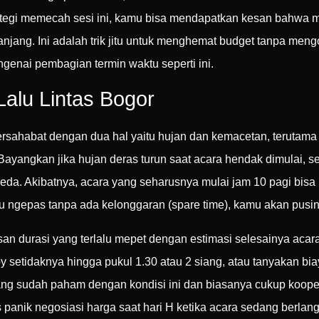
ategi memecah sesi ini, kamu bisa mendapatkan kesan bahwa m
panjang. Ini adalah trik jitu untuk menghemat budget tanpa me
ngenai pembagian termin waktu seperti ini.
alu Lintas Bogor
sahabat dengan dua hal yaitu hujan dan kemacetan, terutama di
ayangkan jika hujan deras turun saat acara hendak dimulai, s
eda. Akibatnya, acara yang seharusnya mulai jam 10 pagi bisa
 ngepas tanpa ada kelonggaran (spare time), kamu akan pusing
an durasi yang terlalu mepet dengan estimasi selesainya acara.
 setidaknya hingga pukul 1.30 atau 2 siang, atau tanyakan bi
ng sudah paham dengan kondisi ini dan biasanya cukup koope
 panik negosiasi harga saat hari H ketika acara sedang berla