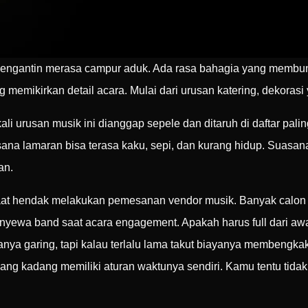
pengantin merasa campur aduk. Ada rasa bahagia yang membun
g memikirkan detail acara. Mulai dari urusan katering, dekorasi 
ali urusan musik ini dianggap sepele dan ditaruh di daftar pali
sana lamaran bisa terasa kaku, sepi, dan kurang hidup. Suasa
an.
at hendak melakukan pemesanan vendor musik. Banyak calon 
yewa band saat acara engagement. Apakah harus full dari awal
anya garing, tapi kalau terlalu lama takut biayanya membengka
ang kadang memiliki aturan waktunya sendiri. Kamu tentu tida