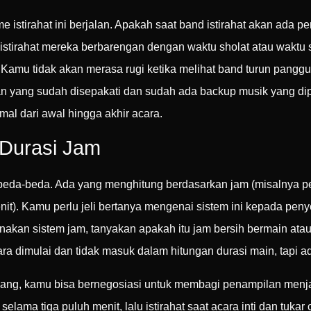
stirahat ini berjalan. Apakah saat band istirahat akan ada pem
 istirahat mereka berbarengan dengan waktu sholat atau wakt
 Kamu tidak akan merasa rugi ketika melihat band turun panggu
an yang sudah disepakati dan sudah ada backup musik yang dipu
al dari awal hingga akhir acara.
 Durasi Jam
rbeda-beda. Ada yang menghitung berdasarkan jam (misalnya p
enit). Kamu perlu jeli bertanya mengenai sistem ini kepada pen
kan sistem jam, tanyakan apakah itu jam bersih bermain atau 
a dimulai dan tidak masuk dalam hitungan durasi main, tapi a
njang, kamu bisa bernegosiasi untuk membagi penampilan menja
ama tiga puluh menit, lalu istirahat saat acara inti dan tukar 