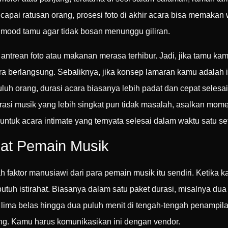
pai ratusan orang, prosesi foto di akhir acara bisa memakan 
a mood tamu agar tidak bosan menunggu giliran.
trean foto atau makanan merasa terhibur. Jadi, jika tamu ka
ara berlangsung. Sebaliknya, jika konsep lamaran kamu adalah
a puluh orang, durasi acara biasanya lebih padat dan cepat selesa
 durasi musik yang lebih singkat pun tidak masalah, asalkan mo
uk acara intimate yang ternyata selesai dalam waktu satu se
hat Pemain Musik
ah faktor manusiawi dari para pemain musik itu sendiri. Ketika 
utuh istirahat. Biasanya dalam satu paket durasi, misalnya dua j
ar lima belas hingga dua puluh menit di tengah-tengah penampil
g. Kamu harus komunikasikan ini dengan vendor.