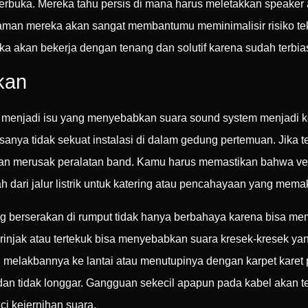
erbuka. Mereka tahu persis di mana harus meletakkan speaker 
an mereka akan sangat membantumu meminimalisir risiko teknis
eka akan bekerja dengan tenang dan solutif karena sudah ter
ikan
ali menjadi isu yang menyebabkan suara sound system menjadi k
sanya tidak sekuat instalasi di dalam gedung pertemuan. Jika teg
kan merusak peralatan band. Kamu harus memastikan bahwa ven
h dari jalur listrik untuk katering atau pencahayaan yang mema
g berserakan di rumput tidak hanya berbahaya karena bisa mem
terinjak atau tertekuk bisa menyebabkan suara kresek-kresek ya
melakbannya ke lantai atau menutupinya dengan karpet karet pe
dan tidak longgar. Gangguan sekecil apapun pada kabel akan te
ci kejernihan suara.