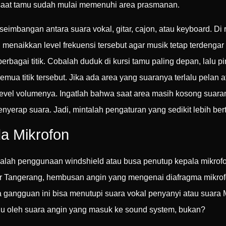
saat tamu sudah mulai memenuhi area prasmanan.
eimbangan antara suara vokal, gitar, cajon, atau keyboard. Di 
u menaikkan level frekuensi tersebut agar musik tetap terdengar
erbagai titik. Cobalah duduk di kursi tamu paling depan, lalu p
mua titik tersebut. Jika ada area yang suaranya terlalu pelan at
level volumenya. Ingatlah bahwa saat area masih kosong suar
erap suara. Jadi, mintalah pengaturan yang sedikit lebih ber
a Mikrofon
dalah penggunaan windshield atau busa penutup kepala mikrofo
oor Tangerang, hembusan angin yang mengenai diafragma mikr
 gangguan ini bisa menutupi suara vokal penyanyi atau suar
u oleh suara angin yang masuk ke sound system, bukan?