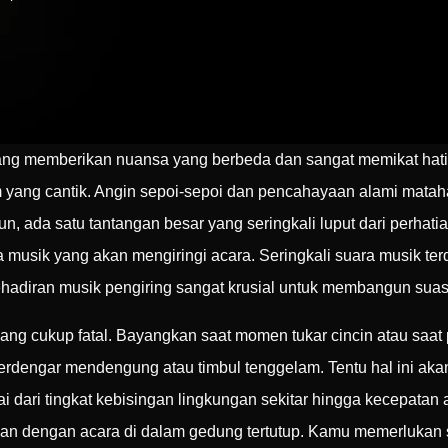
ang memberikan nuansa yang berbeda dan sangat memikat hati
am yang cantik. Angin sepoi-sepoi dan pencahayaan alami mat
, ada satu tantangan besar yang seringkali luput dari perhati
ra musik yang akan mengiringi acara. Seringkali suara musik te
kehadiran musik pengiring sangat krusial untuk membangun sua
yang cukup fatal. Bayangkan saat momen tukar cincin atau saat
terdengar mendengung atau timbul tenggelam. Tentu hal ini ak
ulai dari tingkat kebisingan lingkungan sekitar hingga kecepata
makan dengan acara di dalam gedung tertutup. Kamu memerlukan 