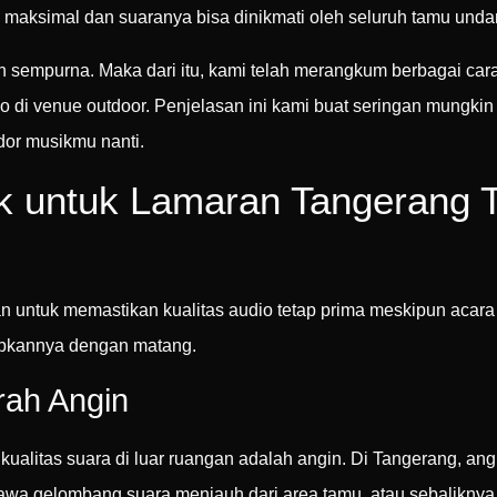
 maksimal dan suaranya bisa dinikmati oleh seluruh tamu un
empurna. Maka dari itu, kami telah merangkum berbagai cara 
o di venue outdoor. Penjelasan ini kami buat seringan mungki
or musikmu nanti.
ik untuk Lamaran Tangerang 
n untuk memastikan kualitas audio tetap prima meskipun acara 
apkannya dengan matang.
rah Angin
ualitas suara di luar ruangan adalah angin. Di Tangerang, an
awa gelombang suara menjauh dari area tamu, atau sebaliknya