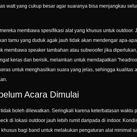
tas watt yang cukup besar agar suaranya bisa menjangkau selu
mereka membawa spesifikasi alat yang khusus untuk outdoor
tikan tamu yang duduk agak jauh tidak akan mendengar apa-apa 
k membawa speaker tambahan atau subwoofer jika diperlukan,
gat keras dan berisik, melainkan untuk mendapatkan “headroo
keras untuk menghasilkan suara yang jelas, sehingga kualitas au
kan.
elum Acara Dimulai
idak boleh dilewatkan. Seringkali karena keterbatasan waktu pe
ck di lokasi outdoor jauh lebih rumit daripada di indoor. Kondi
u khusus bagi band untuk melakukan pengaturan alat minimal s