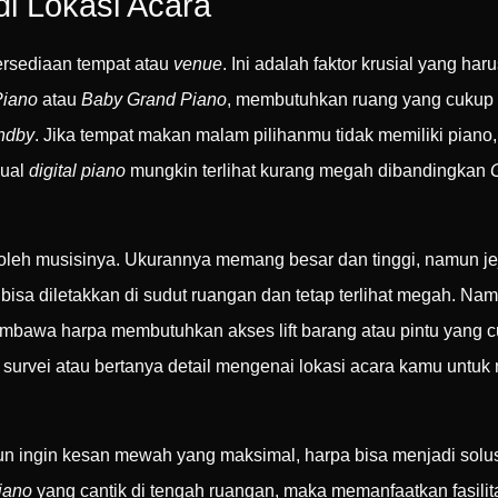
di Lokasi Acara
tersediaan tempat atau
venue
. Ini adalah faktor krusial yang h
Piano
atau
Baby Grand Piano
, membutuhkan ruang yang cukup l
ndby
. Jika tempat makan malam pilihanmu tidak memiliki pia
sual
digital piano
mungkin terlihat kurang megah dibandingkan
 oleh musisinya. Ukurannya memang besar dan tinggi, namun jejak
 bisa diletakkan di sudut ruangan dan tetap terlihat megah. N
bawa harpa membutuhkan akses lift barang atau pintu yang c
 survei atau bertanya detail mengenai lokasi acara kamu untu
un ingin kesan mewah yang maksimal, harpa bisa menjadi solu
iano
yang cantik di tengah ruangan, maka memanfaatkan fasili