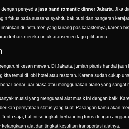
mu dengan penyedia
jasa band romantic dinner Jakarta
. Jika 
in fokus pada suasana syahdu bak putri dan pangeran kerajaa
ainkan di instrumen yang kurang pas karakternya, karena bi
aran terbaik mereka untuk aransemen lagu pilihanmu.
n
pengaruhi kesan mewah. Di Jakarta, jumlah pianis handal jauh
 kita temui di lobi hotel atau restoran. Karena sudah cukup um
ya benar-benar luar biasa atau menggunakan piano yang sangat
k banyak musisi yang menguasai alat musik ini dengan baik. Kar
erikan pernyataan status yang kuat. Pasangan kamu akan mer
 Tentu saja, hal ini seringkali berbanding lurus dengan anggar
r kelangkaan alat dan tingkat kesulitan transportasi alatnya.