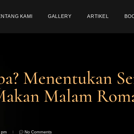
ENTANG KAMI
GALLERY
ARTIKEL
BO
rpa? Menentukan S
akan Malam Roman
9 pm
No Comments