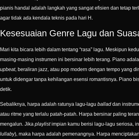
pianis handal adalah langkah yang sangat efisien dan tetap t
agar tidak ada kendala teknis pada hari H.
Kesesuaian Genre Lagu dan Suasa
Mari kita bicara lebih dalam tentang “rasa” lagu. Meskipun 
masing-masing instrumen ini bersinar lebih terang. Piano adal
upbeat
, beraliran jazz, atau pop modern dengan tempo yang di
untuk didengar tanpa kehilangan esensi romantisnya. Piano bi
detik.
Sebaliknya, harpa adalah ratunya lagu-lagu
ballad
dan instrume
atau ritme yang terlalu patah-patah. Harpa bersinar paling t
mengalun. Jika
playlist
impian kamu berisi lagu-lagu seriosa, i
lullaby
), maka harpa adalah pemenangnya. Harpa menciptakan s