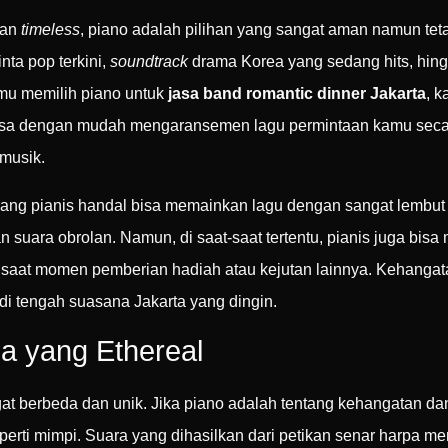
dan
timeless
, piano adalah pilihan yang sangat aman namun tet
inta pop terkini,
soundtrack
drama Korea yang sedang hits, hingg
amu memilih piano untuk
jasa band romantic dinner Jakarta
, 
nya bisa dengan mudah mengaransemen lagu permintaan kamu sec
 musik.
Seorang pianis handal bisa memainkan lagu dengan sangat lem
 suara obrolan. Namun, di saat-saat tertentu, pianis juga bisa
saat momen pemberian hadiah atau kejutan lainnya. Kehangata
 tengah suasana Jakarta yang dingin.
a yang Ethereal
gat berbeda dan unik. Jika piano adalah tentang kehangatan d
perti mimpi. Suara yang dihasilkan dari petikan senar harpa me