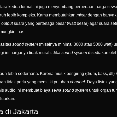
tara kedua format ini juga menyumbang perbedaan harga sewa 
auh lebih kompleks. Kamu membutuhkan
mixer
dengan banya
n
output
suara yang bertenaga besar (watt besar) agar suara seti
mungkin luas.
pasitas
sound system
(misalnya minimal 3000 atau 5000 watt) unt
gi ini harganya tidak murah. Jika
sound system
disediakan oleh
jauh lebih sederhana. Karena musik pengiring (drum, bass, dll) 
an tidak perlu yang memiliki puluhan
channel
. Daya listrik yan
nis audio ini membuat biaya sewa
sound system
untuk organ tu
luarkan.
 di Jakarta