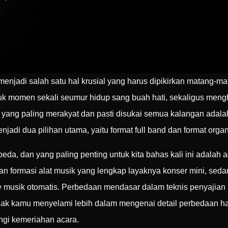
njadi salah satu hal krusial yang harus dipikirkan matang-ma
uk momen sekali seumur hidup sang buah hati, sekaligus meng
ran yang paling merakyat dan pasti disukai semua kalangan ada
jadi dua pilihan utama, yaitu format full band dan format organ
da, dan yang paling penting untuk kita bahas kali ini adalah
kan formasi alat musik yang lengkap layaknya konser mini, seda
e
musik otomatis. Perbedaan mendasar dalam teknis penyajian 
k kamu menyelami lebih dalam mengenai detail perbedaan har
gi kemeriahan acara.