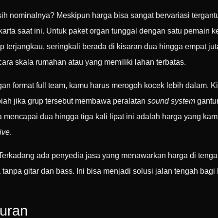
sih nominalnya? Meskipun harga bisa sangat bervariasi tergant
ta saat ini. Untuk paket organ tunggal dengan satu pemain k
 terjangkau, seringkali berada di kisaran dua hingga empat jut
cara skala rumahan atau yang memiliki lahan terbatas.
an format full team, kamu harus merogoh kocek lebih dalam. Ki
upiah jika grup tersebut membawa peralatan
sound system
gantun
encapai dua hingga tiga kali lipat ini adalah harga yang k
live
.
t. Terkadang ada penyedia jasa yang menawarkan harga di teng
 tanpa gitar dan bass. Ini bisa menjadi solusi jalan tengah ba
buran