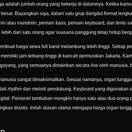
 adalah jumlah orang yang bekerja di dalamnya. Ketika kamu 
 besar. Bayangkan saja, dalam satu grup dangdut format lengk
hm atau mandolin, pemain bass, pemain keyboard, dan tentu saja
lebih dari satu orang agar suasana panggung tetap hidup berg
mbuat harga sewa full band melambung lebih tinggi. Setiap pem
memiliki jam terbang tinggi di kancah permusikan Jakarta. Kam
n goyang, yang semuanya dimainkan secara
live
oleh manusia, 
a manusia sangat dimaksimalkan. Sesuai namanya, organ tungg
dali
rhythm
dan melodi pendukung. Keyboard yang digunakan 
digital. Personel tambahan mungkin hanya satu atau dua orang
angkas drastis. Inilah alasan utama mengapa harga organ tungga
an