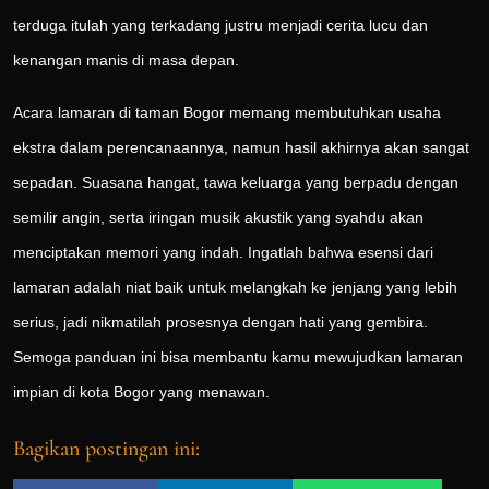
terduga itulah yang terkadang justru menjadi cerita lucu dan
kenangan manis di masa depan.
Acara lamaran di taman Bogor memang membutuhkan usaha
ekstra dalam perencanaannya, namun hasil akhirnya akan sangat
sepadan. Suasana hangat, tawa keluarga yang berpadu dengan
semilir angin, serta iringan musik akustik yang syahdu akan
menciptakan memori yang indah. Ingatlah bahwa esensi dari
lamaran adalah niat baik untuk melangkah ke jenjang yang lebih
serius, jadi nikmatilah prosesnya dengan hati yang gembira.
Semoga panduan ini bisa membantu kamu mewujudkan lamaran
impian di kota Bogor yang menawan.
Bagikan postingan ini: