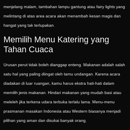
menjelang malam, tambahan lampu gantung atau fairy lights yang
melintang di atas area acara akan menambah kesan magis dan
hangat yang tak terlupakan.
Memilih Menu Katering yang
Tahan Cuaca
Urusan perut tidak boleh dianggap enteng. Makanan adalah salah
satu hal yang paling diingat oleh tamu undangan. Karena acara
diadakan di luar ruangan, kamu harus ekstra hati-hati dalam
memilih jenis makanan. Hindari makanan yang mudah basi atau
meleleh jika terkena udara terbuka terlalu lama. Menu-menu
prasmanan masakan Indonesia atau Western biasanya menjadi
pilihan yang aman dan disukai banyak orang.