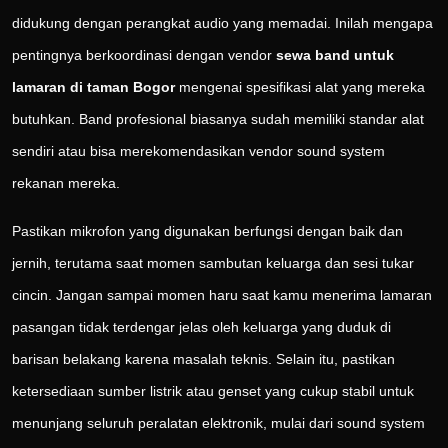
didukung dengan perangkat audio yang memadai. Inilah mengapa
pentingnya berkoordinasi dengan vendor
sewa band untuk
lamaran di taman Bogor
mengenai spesifikasi alat yang mereka
butuhkan. Band profesional biasanya sudah memiliki standar alat
sendiri atau bisa merekomendasikan vendor sound system
rekanan mereka.
Pastikan mikrofon yang digunakan berfungsi dengan baik dan
jernih, terutama saat momen sambutan keluarga dan sesi tukar
cincin. Jangan sampai momen haru saat kamu menerima lamaran
pasangan tidak terdengar jelas oleh keluarga yang duduk di
barisan belakang karena masalah teknis. Selain itu, pastikan
ketersediaan sumber listrik atau genset yang cukup stabil untuk
menunjang seluruh peralatan elektronik, mulai dari sound system