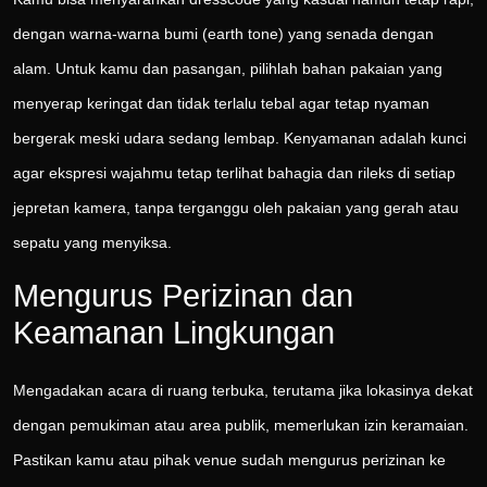
dengan warna-warna bumi (earth tone) yang senada dengan
alam. Untuk kamu dan pasangan, pilihlah bahan pakaian yang
menyerap keringat dan tidak terlalu tebal agar tetap nyaman
bergerak meski udara sedang lembap. Kenyamanan adalah kunci
agar ekspresi wajahmu tetap terlihat bahagia dan rileks di setiap
jepretan kamera, tanpa terganggu oleh pakaian yang gerah atau
sepatu yang menyiksa.
Mengurus Perizinan dan
Keamanan Lingkungan
Mengadakan acara di ruang terbuka, terutama jika lokasinya dekat
dengan pemukiman atau area publik, memerlukan izin keramaian.
Pastikan kamu atau pihak venue sudah mengurus perizinan ke