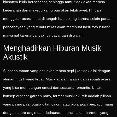
biasanya lebih bersahabat, sehingga tamu tidak akan merasa
kegerahan dan makeup kamu pun akan lebih awet. Hindari
menggelar acara tepat di tengah hari bolong karena selain panas,
pencahayaan yang terlalu keras akan membuat hasil foto kurang
maksimal karena banyaknya bayangan di wajah.
Menghadirkan Hiburan Musik
Akustik
Suasana taman yang asri akan terasa sepi jika tidak diisi dengan
alunan musik yang tepat. Musik adalah nyawa dari sebuah acara
yang bisa membangun emosi dan suasana romantis. Untuk
konsep outdoor garden party, format musik akustik adalah pilihan
yang paling pas. Suara gitar, cajon, atau biola akan berpadu manis
dengan suara angin dan dedaunan, menciptakan harmoni yang