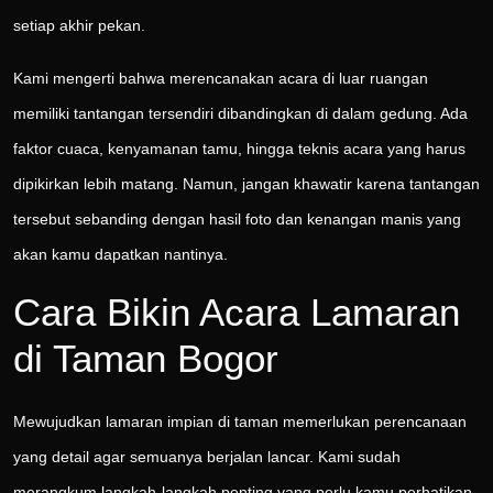
setiap akhir pekan.
Kami mengerti bahwa merencanakan acara di luar ruangan
memiliki tantangan tersendiri dibandingkan di dalam gedung. Ada
faktor cuaca, kenyamanan tamu, hingga teknis acara yang harus
dipikirkan lebih matang. Namun, jangan khawatir karena tantangan
tersebut sebanding dengan hasil foto dan kenangan manis yang
akan kamu dapatkan nantinya.
Cara Bikin Acara Lamaran
di Taman Bogor
Mewujudkan lamaran impian di taman memerlukan perencanaan
yang detail agar semuanya berjalan lancar. Kami sudah
merangkum langkah-langkah penting yang perlu kamu perhatikan,