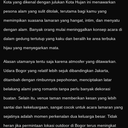
Kota yang dikenal dengan julukan Kota Hujan ini menawarkan
pesona alam yang sulit ditolak, terutama bagi kamu yang
memimpikan suasana lamaran yang hangat, intim, dan menyatu
dengan alam. Banyak orang mulai meninggalkan konsep acara di
dalam gedung tertutup yang kaku dan beralih ke area terbuka
hijau yang menyegarkan mata.
Alasan utamanya tentu saja karena atmosfer yang ditawarkan.
Udara Bogor yang relatif lebih sejuk dibandingkan Jakarta,
ditambah dengan rimbunnya pepohonan, menciptakan latar
belakang alami yang romantis tanpa perlu banyak dekorasi
buatan. Selain itu, venue taman memberikan kesan yang lebih
santai dan kekeluargaan, sangat cocok untuk acara lamaran yang
sejatinya adalah momen perkenalan dua keluarga besar. Tidak
heran jika permintaan lokasi outdoor di Bogor terus meningkat