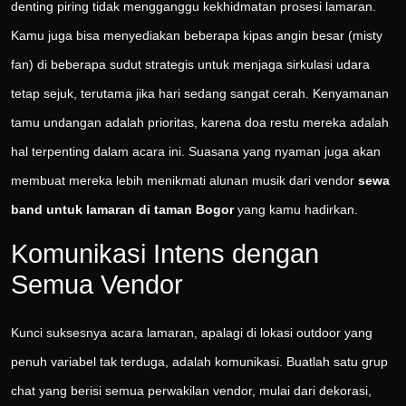
denting piring tidak mengganggu kekhidmatan prosesi lamaran.
Kamu juga bisa menyediakan beberapa kipas angin besar (misty
fan) di beberapa sudut strategis untuk menjaga sirkulasi udara
tetap sejuk, terutama jika hari sedang sangat cerah. Kenyamanan
tamu undangan adalah prioritas, karena doa restu mereka adalah
hal terpenting dalam acara ini. Suasana yang nyaman juga akan
membuat mereka lebih menikmati alunan musik dari vendor
sewa
band untuk lamaran di taman Bogor
yang kamu hadirkan.
Komunikasi Intens dengan
Semua Vendor
Kunci suksesnya acara lamaran, apalagi di lokasi outdoor yang
penuh variabel tak terduga, adalah komunikasi. Buatlah satu grup
chat yang berisi semua perwakilan vendor, mulai dari dekorasi,