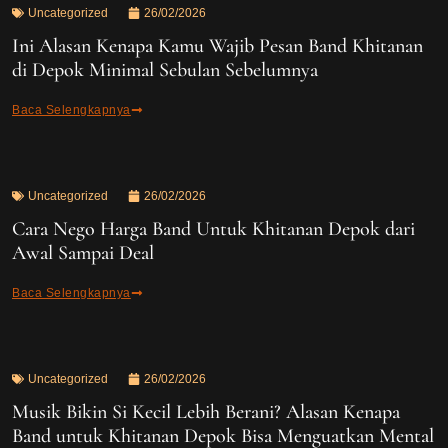
Uncategorized
26/02/2026
Ini Alasan Kenapa Kamu Wajib Pesan Band Khitanan
di Depok Minimal Sebulan Sebelumnya
Baca Selengkapnya
Uncategorized
26/02/2026
Cara Nego Harga Band Untuk Khitanan Depok dari
Awal Sampai Deal
Baca Selengkapnya
Uncategorized
26/02/2026
Musik Bikin Si Kecil Lebih Berani? Alasan Kenapa
Band untuk Khitanan Depok Bisa Menguatkan Mental