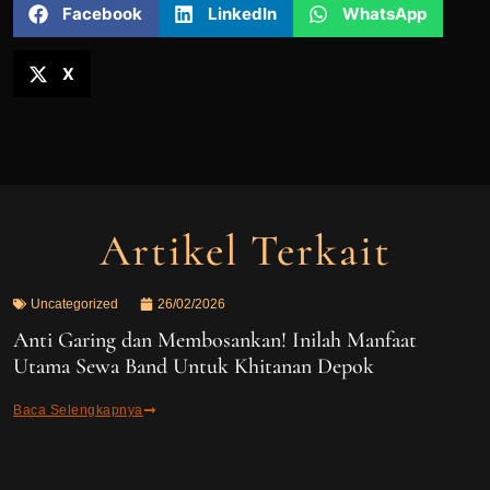
Facebook
LinkedIn
WhatsApp
X
Artikel Terkait
Uncategorized
26/02/2026
Anti Garing dan Membosankan! Inilah Manfaat
Utama Sewa Band Untuk Khitanan Depok
Baca Selengkapnya