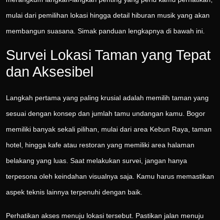
mulai dari pemilihan lokasi hingga detail hiburan musik yang akan
membangun suasana. Simak panduan lengkapnya di bawah ini.
Survei Lokasi Taman yang Tepat
dan Aksesibel
Langkah pertama yang paling krusial adalah memilih taman yang
sesuai dengan konsep dan jumlah tamu undangan kamu. Bogor
memiliki banyak sekali pilihan, mulai dari area Kebun Raya, taman
hotel, hingga kafe atau restoran yang memiliki area halaman
belakang yang luas. Saat melakukan survei, jangan hanya
terpesona oleh keindahan visualnya saja. Kamu harus memastikan
aspek teknis lainnya terpenuhi dengan baik.
Perhatikan akses menuju lokasi tersebut. Pastikan jalan menuju