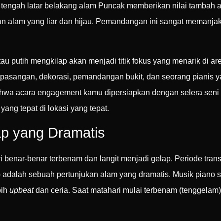
i tengah latar belakang alam Puncak memberikan nilai tambah art
an alam yang liar dan hijau. Pemandangan ini sangat memanjak
u putih mengkilap akan menjadi titik fokus yang menarik di a
asangan, dekorasi, pemandangan bukit, dan seorang pianis y
bahwa acara engagement kamu dipersiapkan dengan selera seni 
ang tepat di lokasi yang tepat.
ap yang Dramatis
i benar-benar terbenam dan langit menjadi gelap. Periode trans
) adalah sebuah pertunjukan alam yang dramatis. Musik piano s
bih
upbeat
dan ceria. Saat matahari mulai terbenam (tenggelam)