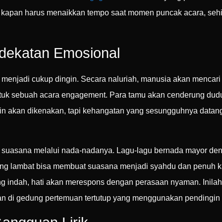
an kapan harus menaikkan tempo saat momen puncak acara, sehi
dekatan Emosional
 menjadi cukup dingin. Secara naluriah, manusia akan mencari
tuk sebuah acara engagement. Para tamu akan cenderung duduk
kin akan dikenakan, tapi kehangatan yang sesungguhnya datang 
” suasana melalui nada-nadanya. Lagu-lagu bernada mayor d
ng lambat bisa membuat suasana menjadi syahdu dan penuh kas
yang indah, hati akan merespons dengan perasaan nyaman. Ini
n di gedung pertemuan tertutup yang menggunakan pendingin 