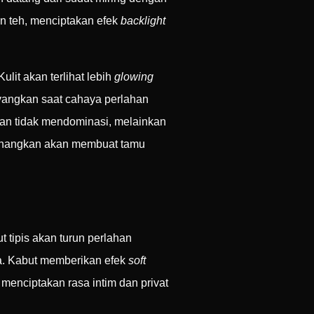
n teh, menciptakan efek
backlight
lit akan terlihat lebih
glowing
Bayangkan saat cahaya perlahan
k dan tidak mendominasi, melainkan
nenangkan akan membuat tamu
t tipis akan turun perlahan
sa. Kabut memberikan efek
soft
menciptakan rasa intim dan privat