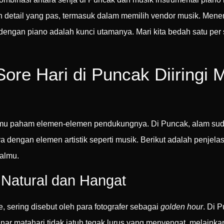
an detail yang pas, termasuk dalam memilih vendor musik. Me
dengan piano adalah kunci utamanya. Mari kita bedah satu per
re Hari di Puncak Diiringi 
amu paham elemen-elemen pendukungnya. Di Puncak, alam sud
engan elemen artistik seperti musik. Berikut adalah penjel
ialmu.
Natural dan Hangat
, sering disebut oleh para fotografer sebagai
golden hour
. Di P
inar matahari tidak jatuh tegak lurus yang menyengat, melainka