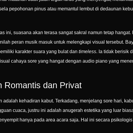
a-sela pepohonan pinus atau memantul lembut di dedaunan kebu
 ini, suasana akan terasa sangat sakral namun tetap hangat. Ku
i sinilah peran musik masuk untuk melengkapi visual tersebut. 
miliki karakter suara yang bulat dan
timeless
. Ia tidak berisi
visual cahaya sore yang hangat dengan audio piano yang me
 Romantis dan Privat
in adalah kehadiran kabut. Terkadang, menjelang sore hari, kabu
uan cuaca, justru ini adalah anugerah estetika yang luar bia
yempit hanya pada area acara saja. Hal ini secara psikologis 