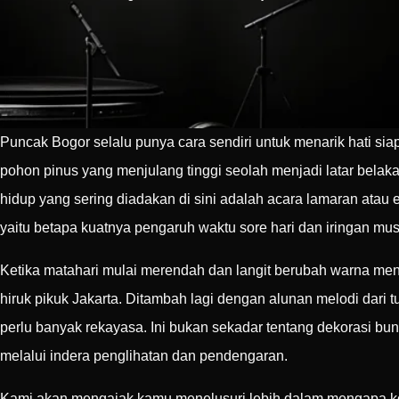
Puncak Bogor selalu punya cara sendiri untuk menarik hati si
pohon pinus yang menjulang tinggi seolah menjadi latar bel
hidup yang sering diadakan di sini adalah acara lamaran ata
yaitu betapa kuatnya pengaruh waktu sore hari dan iringan m
Ketika matahari mulai merendah dan langit berubah warna me
hiruk pikuk Jakarta. Ditambah lagi dengan alunan melodi dari t
perlu banyak rekayasa. Ini bukan sekadar tentang dekorasi 
melalui indera penglihatan dan pendengaran.
Kami akan mengajak kamu menelusuri lebih dalam mengapa komb