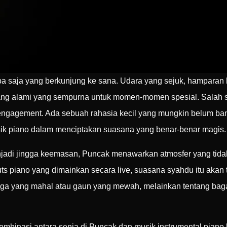
apa saja yang berkunjung ke sana. Udara yang sejuk, hamparan 
akang alami yang sempurna untuk momen-momen spesial. Salah 
u engagement. Ada sebuah rahasia kecil yang mungkin belum ba
usik piano dalam menciptakan suasana yang benar-benar magis.
njadi jingga keemasan, Puncak menawarkan atmosfer yang tida
uts piano yang dimainkan secara live, suasana syahdu itu akan 
bunga yang mahal atau gaun yang mewah, melainkan tentang ba
inasi antara senja di Puncak dan musik instrumental piano bi