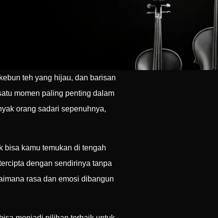
kebun teh yang hijau, dan barisan
satu momen paling penting dalam
nyak orang sadari sepenuhnya,
k bisa kamu temukan di tengah
tercipta dengan sendirinya tanpa
gaimana rasa dan emosi dibangun
sa menjadi pilihan terbaik untuk