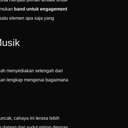
nemukan
band untuk engagement
 satu elemen apa saja yang
Musik
ah menyediakan setengah dari
asan lengkap mengenai bagaimana
uncak, cahaya ini terasa lebih
n datang dari sudut miring dengan