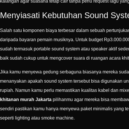
kalangan agar suasana tetap cair tanpa perlu request lagu ya
Menyiasati Kebutuhan Sound Sys
Salah satu komponen biaya terbesar dalam sebuah pertunjukan
daripada bayaran pemain musiknya. Untuk budget Rp3.000.000 k
sudah termasuk portable sound system atau speaker aktif seder
baik sudah cukup untuk mengcover suara di ruangan acara khi
Jika kamu menyewa gedung serbaguna biasanya mereka sudah 
menanyakan apakah sound system tersebut bisa digunakan unt
rupiah. Namun kamu perlu memastikan kualitas kabel dan mixe
khitanan murah Jakarta
pilihanmu agar mereka bisa membawa
sendiri pastikan kamu hanya menyewa paket minimalis yang terd
seperti lighting atau smoke machine.