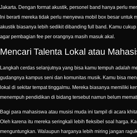
Jakarta. Dengan format akustik, personel band hanya perlu mem
Ini berarti mereka tidak perlu menyewa mobil box besar untuk m
akustik biasanya lebih sedikit dibanding full band. Kamu cuku
agar pembagian fee per orangnya masih masuk akal.
Mencari Talenta Lokal atau Mahas
Langkah cerdas selanjutnya yang bisa kamu tempuh adalah menc
gudangnya kampus seni dan komunitas musik. Kamu bisa menc
lokal di sekitar tempat tinggalmu. Mereka biasanya memilik
menempuh pendidikan di bidang tersebut namun belum mematok
Bagi para mahasiswa atau musisi muda ini tampil di acara khi
Oleh karena itu mereka seringkali lebih fleksibel soal harg
menguntungkan. Walaupun harganya lebih miring jangan ragu