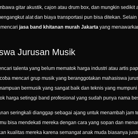
bawa gitar akustik, cajon atau drum box, dan mungkin sedikit a
engangkut alat dan biaya transportasi pun bisa ditekan. Selain 
p mencari
jasa band khitanan murah Jakarta
yang menawarkan f
iswa Jurusan Musik
ari talenta yang belum mematok harga industri atau artis pap
oba mencari grup musik yang beranggotakan mahasiswa jurus
i kemampuan bermusik yang sangat baik dan teknis yang mumpu
 harga setinggi band profesional yang sudah punya nama bes
tanan seringkali dianggap sebagai ajang untuk menambah jam te
a. Kamu bisa mendekati mereka dengan cara yang sopan dan men
kan kualitas mereka karena semangat anak muda biasanya jus