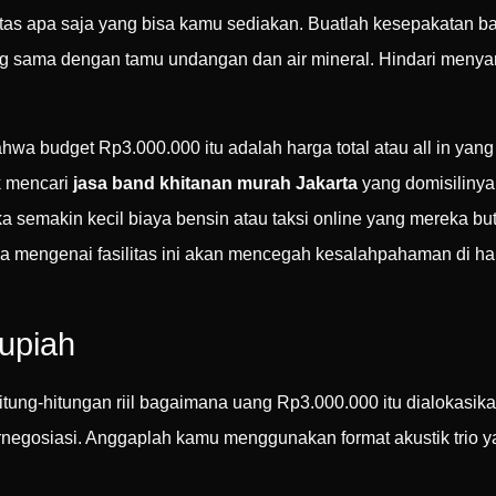
tas apa saja yang bisa kamu sediakan. Buatlah kesepakatan 
g sama dengan tamu undangan dan air mineral. Hindari menya
hwa budget Rp3.000.000 itu adalah harga total atau all in ya
uk mencari
jasa band khitanan murah Jakarta
yang domisilinya t
 semakin kecil biaya bensin atau taksi online yang mereka b
ka mengenai fasilitas ini akan mencegah kesalahpahaman di h
Rupiah
hitung-hitungan riil bagaimana uang Rp3.000.000 itu dialokasik
egosiasi. Anggaplah kamu menggunakan format akustik trio yang 