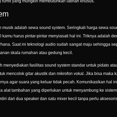
ng rumit yang mungkin membutuhkan latihan khusus.
tem
 musik adalah sewa sound system. Seringkali harga sewa soun
amu harus pintar-pintar menyiasati hal ini. Triknya adalah d
hana. Saat ini teknologi audio sudah sangat maju sehingga sep
tanan skala rumahan atau gedung kecil.
menyediakan fasilitas sound system standar untuk pidato a
uk mencolok gitar akustik dan mikrofon vokal. Jika bisa mak
rnya agar suara yang keluar tidak pecah. Komunikasikan hal i
 alat tambahan yang diperlukan untuk menyambung ke sistem
iri dari dua speaker dan satu mixer kecil tanpa perlu aksesor