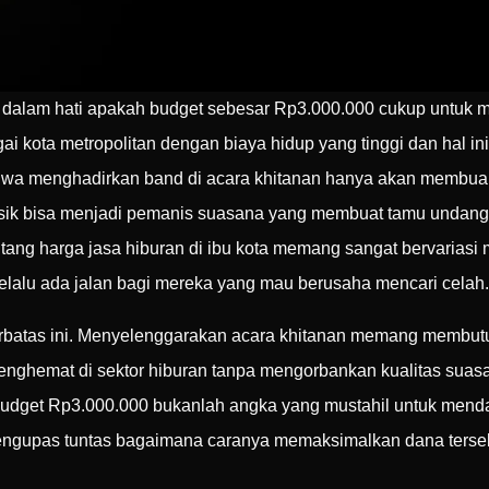
 dalam hati apakah budget sebesar Rp3.000.000 cukup untuk 
i kota metropolitan dengan biaya hidup yang tinggi dan hal in
ahwa menghadirkan band di acara khitanan hanya akan membua
musik bisa menjadi pemanis suasana yang membuat tamu undang
ntang harga jasa hiburan di ibu kota memang sangat bervariasi 
 selalu ada jalan bagi mereka yang mau berusaha mencari celah.
atas ini. Menyelenggarakan acara khitanan memang membutuhk
menghemat di sektor hiburan tanpa mengorbankan kualitas suasa
udget Rp3.000.000 bukanlah angka yang mustahil untuk menda
 mengupas tuntas bagaimana caranya memaksimalkan dana terseb