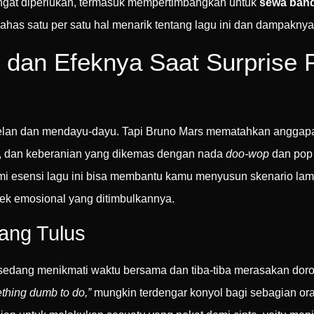
sangat diperlukan, termasuk mempertimbangkan untuk
sewa band
bahas satu per satu hal menarik tentang lagu ini dan dampakn
 dan Efeknya Saat Surprise P
pelan dan mendayu-dayu. Tapi Bruno Mars mematahkan anggapan 
as, dan keberanian yang dikemas dengan nada
doo-wop
dan pop
esensi lagu ini bisa membantu kamu menyusun skenario lama
ek emosional yang ditimbulkannya.
yang Tulus
 sedang menikmati waktu bersama dan tiba-tiba merasakan doro
mething dumb to do,”
mungkin terdengar konyol bagi sebagian orang