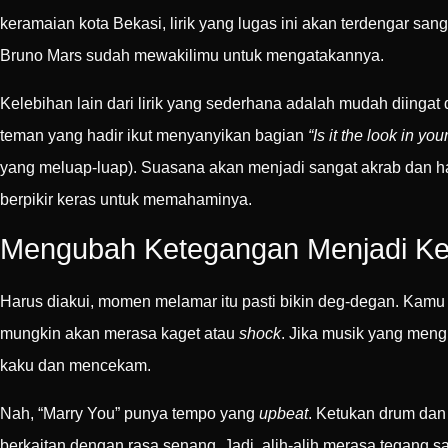
keramaian kota Bekasi, lirik yang lugas ini akan terdengar sa
Bruno Mars sudah mewakilimu untuk mengatakannya.
Kelebihan lain dari lirik yang sederhana adalah mudah diingat
teman yang hadir ikut menyanyikan bagian
“Is it the look in you
yang meluap-luap). Suasana akan menjadi sangat akrab dan han
berpikir keras untuk memahaminya.
Mengubah Ketegangan Menjadi K
Harus diakui, momen melamar itu pasti bikin deg-degan. Kamu p
mungkin akan merasa kaget atau
shock
. Jika musik yang mengi
kaku dan mencekam.
Nah, “Marry You” punya tempo yang
upbeat
. Ketukan drum dan
berkaitan dengan rasa senang. Jadi, alih-alih merasa tegang s