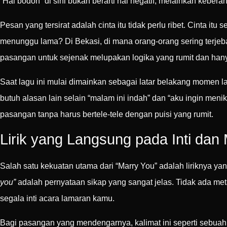
“Hal bodoh” di sini bukan berarti hal negatif, melainkan keber
Pesan yang tersirat adalah cinta itu tidak perlu ribet. Cinta
menunggu lama? Di Bekasi, di mana orang-orang sering terjebak
pasangan untuk sejenak melupakan logika yang rumit dan han
Saat lagu ini mulai dimainkan sebagai latar belakang momen
butuh alasan lain selain “malam ini indah” dan “aku ingin me
pasangan tanpa harus bertele-tele dengan puisi yang rumit.
Lirik yang Langsung pada Inti da
Salah satu kekuatan utama dari “Marry You” adalah liriknya ya
you”
adalah pernyataan sikap yang sangat jelas. Tidak ada metaf
segala inti acara lamaran kamu.
Bagi pasangan yang mendengarnya, kalimat ini seperti sebuah