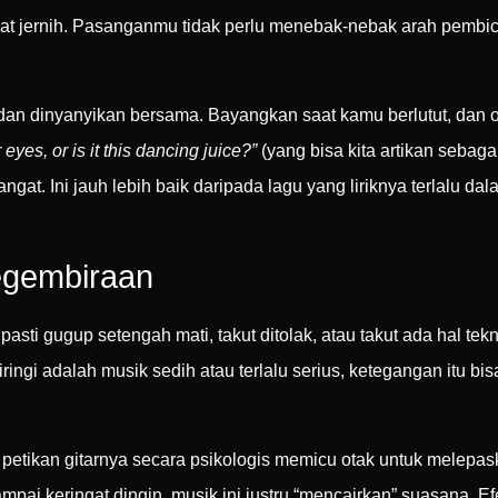
ngat jernih. Pasanganmu tidak perlu menebak-nebak arah pembica
 dan dinyanyikan bersama. Bayangkan saat kamu berlutut, dan o
r eyes, or is it this dancing juice?”
(yang bisa kita artikan sebag
gat. Ini jauh lebih baik daripada lagu yang liriknya terlalu 
egembiraan
asti gugup setengah mati, takut ditolak, atau takut ada hal te
ringi adalah musik sedih atau terlalu serius, ketegangan itu 
 petikan gitarnya secara psikologis memicu otak untuk melep
ampai keringat dingin, musik ini justru “mencairkan” suasana.