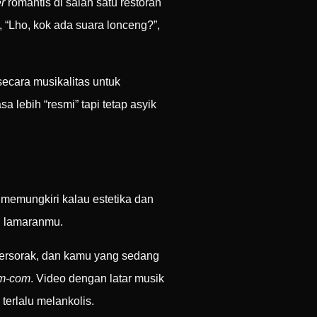
r
romantis di salah satu restoran
 “Lho, kok ada suara lonceng?”,
secara musikalitas untuk
 lebih “resmi” tapi tetap asyik
a memungkiri kalau estetika dan
i lamaranmu.
ersorak, dan kamu yang sedang
m-com
. Video dengan latar musik
terlalu melankolis.