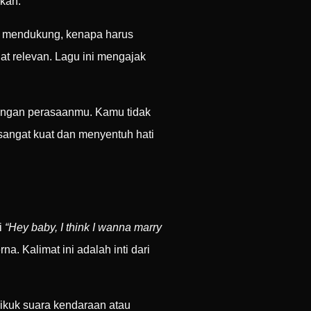
ikah.
nya mendukung, kenapa harus
at relevan. Lagu ini mengajak
dengan perasaanmu. Kamu tidak
sangat kuat dan menyentuh hati
i
“Hey baby, I think I wanna marry
a. Kalimat ini adalah inti dari
ikuk suara kendaraan atau