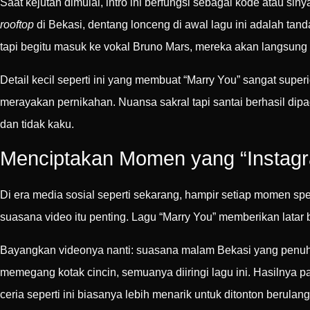
Saat kejutan dimulai, intro ini berfungsi sebagai kode atau s
rooftop
di Bekasi, dentang lonceng di awal lagu ini adalah ta
tapi begitu masuk ke vokal Bruno Mars, mereka akan langsun
Detail kecil seperti ini yang membuat “Marry You” sangat super
merayakan pernikahan. Nuansa sakral tapi santai berhasil dip
dan tidak kaku.
Menciptakan Momen yang “Instagr
Di era media sosial seperti sekarang, hampir setiap momen spes
suasana video itu penting. Lagu “Marry You” memberikan latar
Bayangkan videonya nanti: suasana malam Bekasi yang penuh
memegang kotak cincin, semuanya diiringi lagu ini. Hasilnya pas
ceria seperti ini biasanya lebih menarik untuk ditonton berula