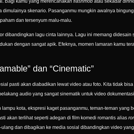
inyal. Bagi kamu yang merencanakan
flashmob
atau sekadar
dinne
nda dimulainya skenario. Pasanganmu mungkin awalnya bingung,
g paham dan tersenyum malu-malu.
ior dibandingkan lagu cinta lainnya. Lagu ini memang didesain 
adukan dengan sangat apik. Efeknya, momen lamaran kamu terasa
amable” dan “Cinematic”
ial pasti akan diabadikan lewat video atau foto. Kita tidak bis
 belakang audio yang sangat sinematik untuk video dokumentas
 lampu kota, ekspresi kaget pasanganmu, teman-teman yang b
ti akan terlihat seperti adegan di film komedi romantis alias
ro
ng-ulang dan dibagikan ke media sosial dibandingkan video yang 