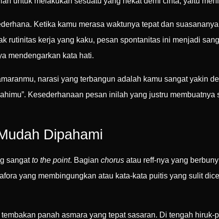
anian untuk melakukan sesuatu yang nekat demi cinta, yaitu men
 itu sederhana. Ketika kamu merasa waktunya tepat dan suasana
 rutinitas kerja yang kaku, pesan spontanitas ini menjadi sang
ya mendengarkan kata hati.
 lamaranmu, narasi yang terbangun adalah kamu sangat yakin 
nikahimu”. Kesederhanaan pesan inilah yang justru membuatnya 
n Mudah Dipahami
ng sangat
to the point
. Bagian
chorus
atau reff-nya yang berbuny
ora yang membingungkan atau kata-kata puitis yang sulit dicern
 tembakan panah asmara yang tepat sasaran. Di tengah hiruk-p