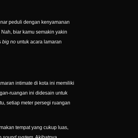
enar peduli dengan kenyamanan
. Nah, biar kamu semakin yakin
s
big no
untuk acara lamaran
ran intimate di kota ini memiliki
gan-ruangan ini didesain untuk
u, setiap meter persegi ruangan
makan tempat yang cukup luas,
an
sound system
. Akibatnya,