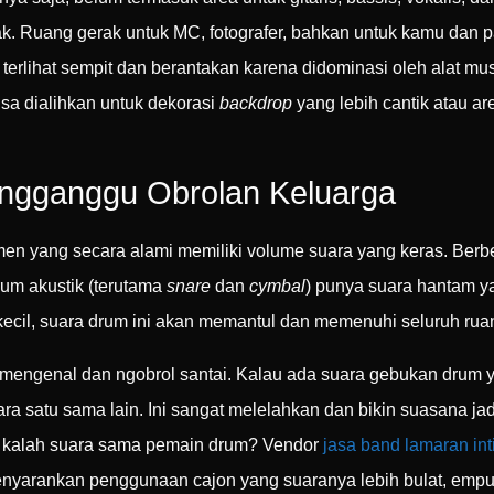
k. Ruang gerak untuk MC, fotografer, bahkan untuk kamu dan pa
 terlihat sempit dan berantakan karena didominasi oleh alat mu
sa dialihkan untuk dekorasi
backdrop
yang lebih cantik atau ar
ngganggu Obrolan Keluarga
rumen yang secara alami memiliki volume suara yang keras. Ber
rum akustik (terutama
snare
dan
cymbal
) punya suara hantam y
 kecil, suara drum ini akan memantul dan memenuhi seluruh rua
 mengenal dan ngobrol santai. Kalau ada suara gebukan drum y
a satu sama lain. Ini sangat melelahkan dan bikin suasana jad
a kalah suara sama pemain drum? Vendor
jasa band lamaran in
enyarankan penggunaan cajon yang suaranya lebih bulat, empu