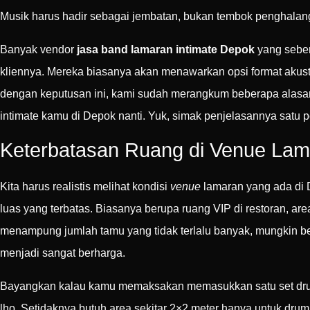
Musik harus hadir sebagai jembatan, bukan tembok penghalan
Banyak vendor
jasa band lamaran intimate Depok
yang seben
kliennya. Mereka biasanya akan menawarkan opsi format akus
dengan keputusan ini, kami sudah merangkum beberapa alasan l
intimate kamu di Depok nanti. Yuk, simak penjelasannya satu pe
Keterbatasan Ruang di Venue Lam
Kita harus realistis melihat kondisi
venue
lamaran yang ada di D
luas yang terbatas. Biasanya berupa ruang VIP di restoran, a
menampung jumlah tamu yang tidak terlalu banyak, mungkin ber
menjadi sangat berharga.
Bayangkan kalau kamu memaksakan memasukkan satu set drum 
lho. Setidaknya butuh area sekitar 2×2 meter hanya untuk drumn