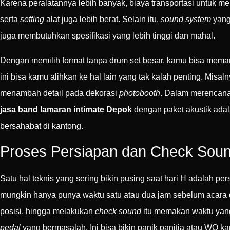
Karena peralatannya lebih banyak, biaya transportasi untuk me
serta
setting
alat juga lebih berat. Selain itu,
sound system
yang
juga membutuhkan spesifikasi yang lebih tinggi dan mahal.
Dengan memilih format tanpa drum set besar, kamu bisa mema
ini bisa kamu alihkan ke hal lain yang tak kalah penting. Mi
menambah detail pada dekorasi
photobooth
. Dalam merencana
jasa band lamaran intimate Depok
dengan paket akustik adal
bersahabat di kantong.
Proses Persiapan dan Check Soun
Satu hal teknis yang sering bikin pusing saat hari H adalah pe
mungkin hanya punya waktu satu atau dua jam sebelum acara 
posisi, hingga melakukan
check sound
itu memakan waktu yang
pedal
yang bermasalah. Ini bisa bikin panik panitia atau WO k