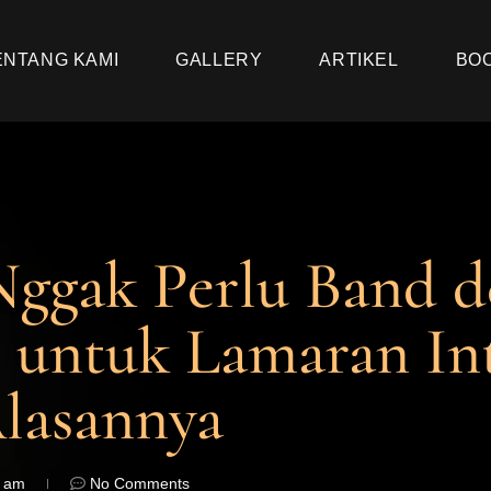
ENTANG KAMI
GALLERY
ARTIKEL
BO
ggak Perlu Band d
 untuk Lamaran In
Alasannya
2 am
No Comments