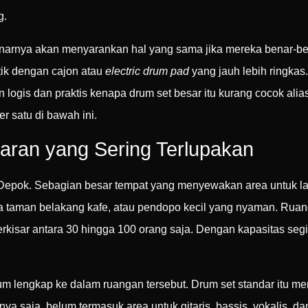
g.
arnya akan menyarankan hal yang sama jika mereka benar-b
tik dengan cajon atau
electric drum pad
yang jauh lebih ringkas
ogis dan praktis kenapa drum set besar itu kurang cocok alia
r satu di bawah ini.
aran yang Sering Terlupakan
epok. Sebagian besar tempat yang menyewakan area untuk lama
rea taman belakang kafe, atau pendopo kecil yang nyaman. Ruan
kisar antara 30 hingga 100 orang saja. Dengan kapasitas segit
lengkap ke dalam ruangan tersebut. Drum set standar itu me
ya saja, belum termasuk area untuk gitaris, bassis, vokalis, d