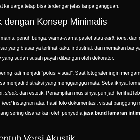
t keluarga tetap bisa terdengar jelas tanpa gangguan.
k dengan Konsep Minimalis
g manis, penuh bunga, warna-warna pastel atau
earth tone
, dan
ar yang biasanya terlihat kaku, industrial, dan memakan banya
e
yang sudah susah payah dibangun oleh dekorator.
ering kali menjadi “polusi visual”. Saat fotografer ingin menga
sa menjadi distraksi yang mengganggu mata. Sebaliknya, form
pi,
sleek
, dan estetik. Penampilan musisinya pun jadi terlihat l
n
feed
Instagram atau hasil foto dokumentasi, visual panggung m
l yang sering disarankan oleh penyedia
jasa band lamaran inti
ntuh Versi Akustik