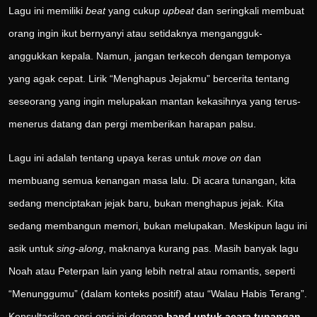
Lagu ini memiliki
beat
yang cukup
upbeat
dan seringkali membuat
orang ingin ikut bernyanyi atau setidaknya mengangguk-
anggukkan kepala. Namun, jangan terkecoh dengan temponya
yang agak cepat. Lirik “Menghapus Jejakmu” bercerita tentang
seseorang yang ingin melupakan mantan kekasihnya yang terus-
menerus datang dan pergi memberikan harapan palsu.
Lagu ini adalah tentang upaya keras untuk
move on
dan
membuang semua kenangan masa lalu. Di acara tunangan, kita
sedang menciptakan jejak baru, bukan menghapus jejak. Kita
sedang membangun memori, bukan melupakan. Meskipun lagu ini
asik untuk
sing-along
, maknanya kurang pas. Masih banyak lagu
Noah atau Peterpan lain yang lebih netral atau romantis, seperti
“Menunggumu” (dalam konteks positif) atau “Walau Habis Terang”.
Konsultasikan opsi-opsi ini dengan
band untuk acara tunangan