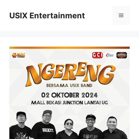
Skip
to
USIX Entertainment
Menu
content