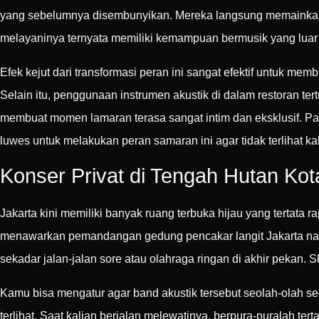
yang sebelumnya disembunyikan. Mereka langsung memainkan in
melayaninya ternyata memiliki kemampuan bermusik yang luar 
Efek kejut dari transformasi peran ini sangat efektif untuk m
Selain itu, penggunaan instrumen akustik di dalam restoran te
membuat momen lamaran terasa sangat intim dan eksklusif. P
luwes untuk melakukan peran samaran ini agar tidak terlihat k
Konser Privat di Tengah Hutan Ko
Jakarta kini memiliki banyak ruang terbuka hijau yang tertata r
menawarkan pemandangan gedung pencakar langit Jakarta na
sekadar jalan-jalan sore atau olahraga ringan di akhir pekan. 
Kamu bisa mengatur agar band akustik tersebut seolah-olah s
terlihat. Saat kalian berjalan melewatinya, berpura-puralah 