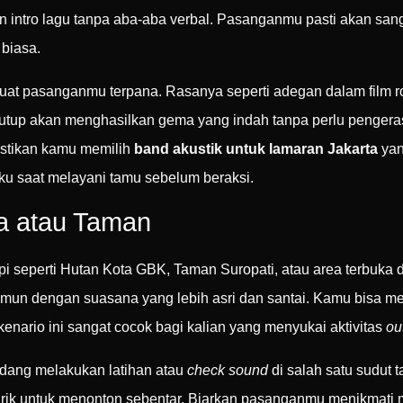
tro lagu tanpa aba-aba verbal. Pasanganmu pasti akan sangat
biasa.
embuat pasanganmu terpana. Rasanya seperti adegan dalam film 
rtutup akan menghasilkan gema yang indah tanpa perlu pengeras
astikan kamu memilih
band akustik untuk lamaran Jakarta
yan
aku saat melayani tamu sebelum beraksi.
ta atau Taman
api seperti Hutan Kota GBK, Taman Suropati, atau area terbuka di
mun dengan suasana yang lebih asri dan santai. Kamu bisa 
Skenario ini sangat cocok bagi kalian yang menyukai aktivitas
ou
edang melakukan latihan atau
check sound
di salah satu sudut 
tertarik untuk menonton sebentar. Biarkan pasanganmu menikmat