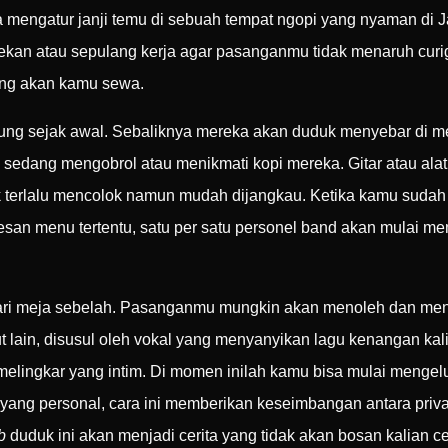
mengatur janji temu di sebuah tempat ngopi yang nyaman di Ja
r pekan atau sepulang kerja agar pasanganmu tidak menaruh cu
ang akan kamu sewa.
nggung sejak awal. Sebaliknya mereka akan duduk menyebar di 
sedang mengobrol atau menikmati kopi mereka. Gitar atau alat
idak terlalu mencolok namun mudah dijangkau. Ketika kamu suda
an menu tertentu, satu per satu personel band akan mulai me
dari meja sebelah. Pasanganmu mungkin akan menoleh dan men
lain, disusul oleh vokal yang menyanyikan lagu kenangan kalia
melingkar yang intim. Di momen inilah kamu bisa mulai menge
yang personal, cara ini memberikan keseimbangan antara priv
b
duduk ini akan menjadi cerita yang tidak akan bosan kalian c