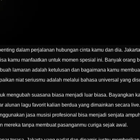
penting dalam perjalanan hubungan cinta kamu dan dia. Jakarta
bisa kamu manfaatkan untuk momen spesial ini. Banyak orang 
ri sebuah lamaran adalah ketulusan dan bagaimana kamu memb
paikan niat seriusmu adalah melalui bahasa universal yang dis
ntuk mengubah suasana biasa menjadi luar biasa. Bayangkan 
ar alunan lagu favorit kalian berdua yang dimainkan secara liv
ggunakan jasa musisi profesional bisa menjadi senjata ampuh
n mereka tanpa membuat pasanganmu curiga sejak awal.
enar terasa. Jakarta yang padat dan dinamis justru memberikan