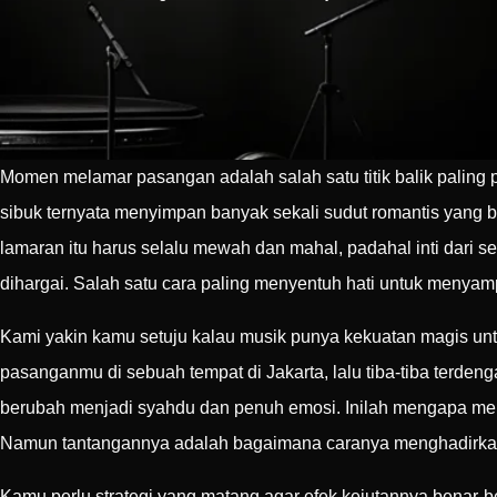
Momen melamar pasangan adalah salah satu titik balik paling 
sibuk ternyata menyimpan banyak sekali sudut romantis yang 
lamaran itu harus selalu mewah dan mahal, padahal inti da
dihargai. Salah satu cara paling menyentuh hati untuk menyam
Kami yakin kamu setuju kalau musik punya kekuatan magis u
pasanganmu di sebuah tempat di Jakarta, lalu tiba-tiba terdeng
berubah menjadi syahdu dan penuh emosi. Inilah mengapa men
Namun tantangannya adalah bagaimana caranya menghadirka
Kamu perlu strategi yang matang agar efek kejutannya benar-b