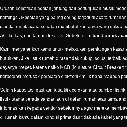
Urusan kelistrikan adalah jantung dari pertunjukan musik mode
berfungsi. Masalah yang paling sering terjadi di acara rumah
standar untuk acara sunatan membutuhkan daya yang cukup bes
AC, kulkas, dan lampu dekorasi. Sebelum tim
band untuk aca
Kami menyarankan kamu untuk melakukan perhitungan kasar a
butuhkan. Jika listrik rumah dirasa tidak cukup, solusi terba
dayanya mepet, karena risiko MCB (Miniature Circuit Breaker) tu
berpotensi merusak peralatan elektronik milik band maupun per
Selain kapasitas, pastikan juga titik colokan atau sumber lis
listrik utama berada sangat jauh di dalam rumah atau terhala
informasikan kepada vendor sebelumnya agar mereka membawa ka
di rumah kamu dalam kondisi prima dan tidak ada kabel yang 