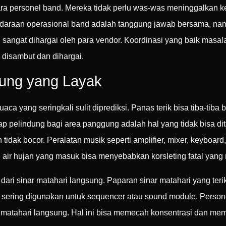
ra personel band. Mereka tidak perlu was-was meninggalkan ken
endaraan operasional band adalah tanggung jawab bersama, na
 sangat dihargai oleh para vendor. Koordinasi yang baik masal
 disambut dan dihargai.
ung yang Layak
ca yang seringkali sulit diprediksi. Panas terik bisa tiba-tiba
tap pelindung bagi area panggung adalah hal yang tidak bisa d
idak bocor. Peralatan musik seperti amplifier, mixer, keyboard,
san air hujan yang masuk bisa menyebabkan korsleting fatal yang
i dari sinar matahari langsung. Paparan sinar matahari yang te
g sering digunakan untuk sequencer atau sound module. Persone
matahari langsung. Hal ini bisa memecah konsentrasi dan mem