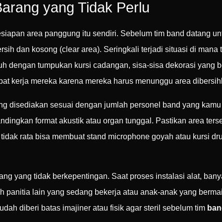
Barang yang Tidak Perlu
esiapan area panggung itu sendiri. Sebelum tim band datang un
sih dan kosong (clear area). Seringkali terjadi situasi di ma
h dengan tumpukan kursi cadangan, sisa-sisa dekorasi yang b
mbat kerja mereka karena mereka harus menunggu area dibersihk
ng disediakan sesuai dengan jumlah personel band yang kam
ndingkan format akustik atau organ tunggal. Pastikan area terse
dak rata bisa membuat stand microphone goyah atau kursi drum
rang yang tidak berkepentingan. Saat proses instalasi alat, ban
eh panitia lain yang sedang bekerja atau anak-anak yang bermai
dah diberi batas imajiner atau fisik agar steril sebelum tim
ban