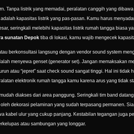
rn. Tanpa listrik yang memadai, peralatan canggih yang dibawa
an adalah kapasitas listrik yang pas-pasan. Kamu harus menyad
ar, seringkali melebihi kapasitas listrik rumah tangga biasa
ra sunatan Depok
tiba di lokasi, kamu wajib mengecek kapasita
tau berkonsultasi langsung dengan vendor sound system meng
ik adalah menyewa genset (generator set). Jangan memaksakan me
run atau “jepret” saat check sound sangat tinggi. Hal ini tidak
alatan elektronik rumah tangga kamu karena arus yang tidak sta
trik mudah diakses dari area panggung. Seringkali tim band dat
ng oleh dekorasi pelaminan yang sudah terpasang permanen. Si
bel ulur yang cukup panjang. Kestabilan tegangan juga penting
terkelupas atau sambungan yang longgar.