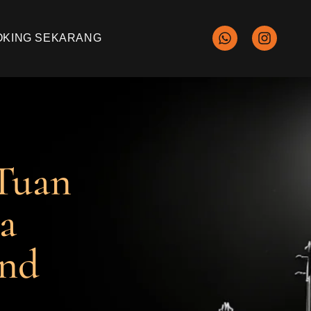
OKING SEKARANG
 Tuan
a
und