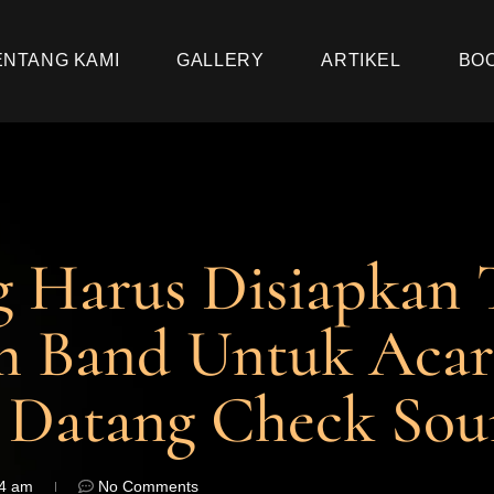
ENTANG KAMI
GALLERY
ARTIKEL
BO
g Harus Disiapkan
 Band Untuk Acar
 Datang Check So
14 am
No Comments