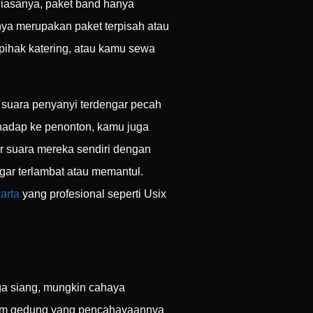
iasanya, paket band hanya
nya merupakan paket terpisah atau
pihak katering, atau kamu sewa
 suara penyanyi terdengar pecah
hadap ke penonton, kamu juga
r suara mereka sendiri dengan
gar terlambat atau memantul.
arta
yang profesional seperti Usix
ga siang, mungkin cahaya
alam gedung yang pencahayaannya