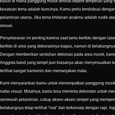
kasus di mana panggung musik terlihat seperti tempelan yang 
kesatuan tema adalah kuncinya. Kamu perlu berdiskusi deng
pelaminan utama. Jika tema khitanan anakmu adalah rustik ata
sesuai.
Penyelarasan ini penting karena saat tamu berfoto dengan la
berfoto di area yang dekorasinya bagus, namun di belakangnya 
Dengan memberikan sentuhan dekorasi pada area musik, kam
Anggota band yang tampil pun biasanya akan menyesuaikan ko
terlihat sangat harmonis dan memanjakan mata.
Kami menyarankan kamu untuk menempatkan panggung musik ini t
nafas visual. Misalnya, kamu bisa meminta dekorator untuk 
semewah pelaminan, cukup aksen-aksen simpel yang memperkua
belakangnya tetap terlihat “niat” dan terkonsep dengan rapi. I