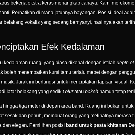
 harus bekerja ekstra keras menangkap cahaya. Kami merekom
nti. Perhatikan di mana jatuhnya bayangan. Posisi ideal ada
r belakang vokalis yang sedang bernyanyi, hasilnya akan terli
enciptakan Efek Kedalaman
au kedalaman ruang, yang biasa dikenal dengan istilah
depth of 
ak boleh menempatkan kursi tamu terlalu mepet dengan panggu
usik. Jarak ini berfungsi untuk menciptakan lapisan visual. K
i latar belakang yang sedikit
blur
atau
bokeh
namun tetap terli
ingga tiga meter di depan area band. Ruang ini bukan untuk 
terlihat sesak dan penuh, membuat orang yang melihatnya merasa
ga dan elegan. Pemilihan posisi
band untuk pesta khitanan D
sana agar tidak merasa terganggu dengan suara
sound system