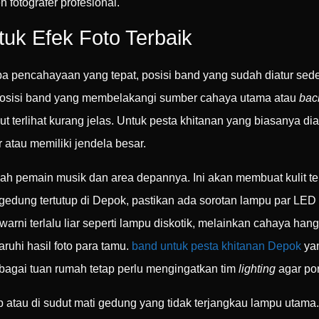
h fotografer profesional.
uk Efek Foto Terbaik
pencahayaan yang tepat, posisi band yang sudah diatur sedemi
posisi band yang membelakangi sumber cahaya utama atau
bac
 terlihat kurang jelas. Untuk pesta khitanan yang biasanya dia
atau memiliki jendela besar.
 pemain musik dan area depannya. Ini akan membuat kulit terli
 gedung tertutup di Depok, pastikan ada sorotan lampu par LED
rni terlalu liar seperti lampu diskotik, melainkan cahaya han
hi hasil foto para tamu.
band untuk pesta khitanan Depok
yan
gai tuan rumah tetap perlu mengingatkan tim
lighting
agar por
lap atau di sudut mati gedung yang tidak terjangkau lampu uta