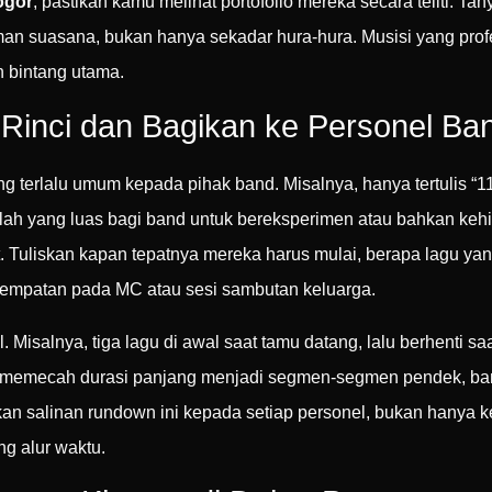
ogor
, pastikan kamu melihat portofolio mereka secara teliti. 
suasana, bukan hanya sekadar hura-hura. Musisi yang profesi
n bintang utama.
Rinci dan Bagikan ke Personel Ba
 terlalu umum kepada pihak band. Misalnya, hanya tertulis “11
ah yang luas bagi band untuk bereksperimen atau bahkan kehi
. Tuliskan kapan tepatnya mereka harus mulai, berapa lagu ya
esempatan pada MC atau sesi sambutan keluarga.
isalnya, tiga lagu di awal saat tamu datang, lalu berhenti saa
an memecah durasi panjang menjadi segmen-segmen pendek, ba
an salinan rundown ini kepada setiap personel, bukan hanya 
g alur waktu.