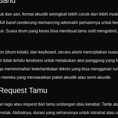
 Band
 dan asri, format akustik seringkali lebih cocok dan lebih mud
full band
cenderung memancing adrenalin pemainnya untuk ber
rasi. Suara drum yang keras bisa membuat tamu sulit mengobrol
jon (drum kotak), dan keyboard, secara alami menciptakan suas
an tidak terlalu terobsesi untuk melakukan aksi panggung yang h
ga meminimalisir keterlambatan teknis yang bisa menggeser r
an mereka yang menawarkan paket akustik atau semi-akustik.
 Request Tamu
an lagu atau
request
dari tamu undangan atau kerabat. Tante 
ak. Akibatnya, durasi yang seharusnya untuk istirahat atau un