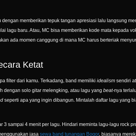
 dengan memberikan tepuk tangan apresiasi lalu langsung me
lai lagu baru. Atau, MC bisa memberikan kode mata kepada vok
ak akan ada momen canggung di mana MC harus berteriak menyu
Secara Ketat
 filter dari kamu. Terkadang, band memiliki
idealism
sendiri 
 dengan solo gitar melengking, atau lagu yang
beat
-nya terla
d
seperti apa yang ingin dibangun. Mintalah daftar lagu yang b
r 3 sampai 4 menit per lagu. Hindari meminta lagu-lagu rock pr
u menggunakan jasa
sewa band tunangan Bogor
, biasanya merek