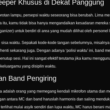
eeper Khusus di Dekat Panggung
otan lampu, persepsi waktu seseorang bisa berubah. Lima menit
a itu, kamu tidak bisa hanya mengandalkan kesadaran mereka
anizer) untuk berdiri di area yang mudah dilihat oleh persone
 sisa waktu. Sepakati kode-kode tangan sebelumnya, misalnya m
rhenti sekarang juga. Dengan adanya ‘polisi waktu’ ini, band m
utup sesi. Hal ini sangat efektif terutama jika kamu menggu
keluargamu yang disiplin waktu.
an Band Pengiring
ia adalah orang yang memegang kendali mikrofon utama dan m
gan antara MC dan band haruslah harmonis dan saling menduk
d terlihat mulai asyik sendiri dan lupa waktu, MC harus berani 