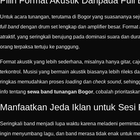
Pilih Format Akustik Daripada Full
Untuk acara tunangan, terutama di Bogor yang suasananya sejuk
full band
dengan drum set lengkap dan amplifier besar. Format
atraktif, yang seringkali berujung pada dominasi suara dan du
orang terpaksa tertuju ke panggung.
Format akustik yang lebih sederhana, misalnya hanya gitar, ca
terkontrol. Musisi yang bermain akustik biasanya lebih rileks d
ringkas memudahkan proses
loading
dan
check sound
, sehing
info tentang
sewa band tunangan Bogor
, cobalah prioritask
Manfaatkan Jeda Iklan untuk Sesi
Seringkali band menjadi lupa waktu karena meladeni perminta
ingin menyumbang lagu, dan band merasa tidak enak untuk menol