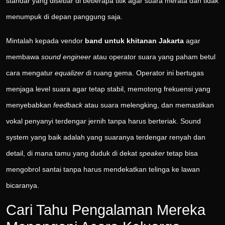
standar yang disebar di beberapa titik agar suara merata dan tidak
menumpuk di depan panggung saja.
Mintalah kepada vendor
band untuk khitanan Jakarta
agar
membawa
sound engineer
atau operator suara yang paham betul
cara mengatur
equalizer
di ruang gema. Operator ini bertugas
menjaga level suara agar tetap stabil, memotong frekuensi yang
menyebabkan
feedback
atau suara melengking, dan memastikan
vokal penyanyi terdengar jernih tanpa harus berteriak. Sound
system yang baik adalah yang suaranya terdengar renyah dan
detail, di mana tamu yang duduk di dekat
speaker
tetap bisa
mengobrol santai tanpa harus mendekatkan telinga ke lawan
bicaranya.
Cari Tahu Pengalaman Mereka