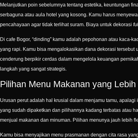
Melanjutkan poin sebelumnya tentang estetika, keuntungan f
serbaguna atau aula hotel yang kosong. Kamu harus menyewa 
pencahayaan agar tidak terlihat suram. Biaya untuk dekorasi
ful
Di cafe Bogor, “dinding” kamu adalah pepohonan atau kaca-k
yang rapi. Kamu bisa mengalokasikan dana dekorasi tersebut un
cenderung berpikir cerdas dalam mengelola keuangan pernik
langkah yang sangat strategis.
Pilihan Menu Makanan yang Lebih V
Urusan perut adalah hal krusial dalam menjamu tamu, apalagi 
yang sudah dipaketkan dan pilihannya kadang terbatas atau ha
menjual makanan dan minuman. Pilihan menunya jauh lebih fleks
Kamu bisa menyajikan menu prasmanan dengan cita rasa yang l