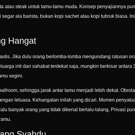
ta atau steak untuk tamu-tamu muda. Konsep penyajiannya pun b
egar ala barista, bukan kopi sachet atau kopi tubruk biasa. I
ng Hangat
astis. Jika dulu orang berlomba-lomba mengundang ratusan or
luarga inti dan sahabat terdekat saja, mungkin berkisar antara
amu segini.
ballroom
, sehingga jarak antar tamu menjadi lebih dekat. Obrol
dengan leluasa. Kehangatan inilah yang dicari. Momen penyatu
alu banyak orang yang tidak dikenal berlalu-lalang. Privasi pun 
ramu.
yang Syahdu