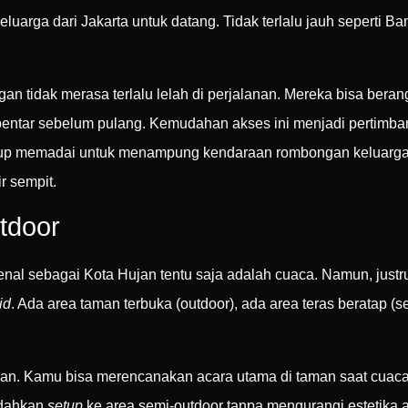
arga dari Jakarta untuk datang. Tidak terlalu jauh seperti Ba
 tidak merasa terlalu lelah di perjalanan. Mereka bisa berang
bentar sebelum pulang. Kemudahan akses ini menjadi pertimban
ya cukup memadai untuk menampung kendaraan rombongan keluar
r sempit.
utdoor
l sebagai Kota Hujan tentu saja adalah cuaca. Namun, justru d
id
. Ada area taman terbuka (outdoor), ada area teras beratap (
n. Kamu bisa merencanakan acara utama di taman saat cuaca c
ndahkan
setup
ke area semi-outdoor tanpa mengurangi estetika