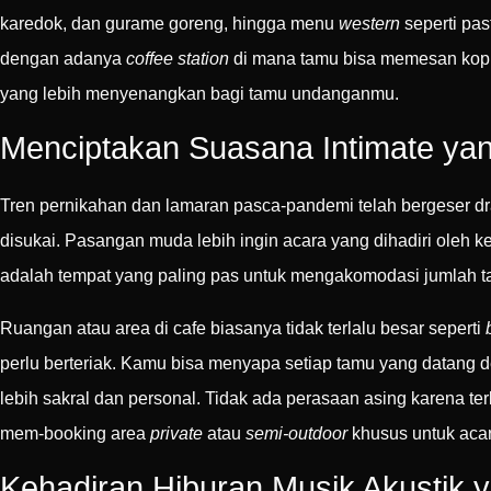
karedok, dan gurame goreng, hingga menu
western
seperti pas
dengan adanya
coffee station
di mana tamu bisa memesan kopi s
yang lebih menyenangkan bagi tamu undanganmu.
Menciptakan Suasana Intimate ya
Tren pernikahan dan lamaran pasca-pandemi telah bergeser dr
disukai. Pasangan muda lebih ingin acara yang dihadiri oleh ke
adalah tempat yang paling pas untuk mengakomodasi jumlah t
Ruangan atau area di cafe biasanya tidak terlalu besar seperti
perlu berteriak. Kamu bisa menyapa setiap tamu yang datang 
lebih sakral dan personal. Tidak ada perasaan asing karena terl
mem-booking area
private
atau
semi-outdoor
khusus untuk aca
Kehadiran Hiburan Musik Akustik 