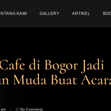
ENTANG KAMI
GALLERY
ARTIKEL
BO
Cafe di Bogor Jadi
an Muda Buat Acar
7 am
No Comments