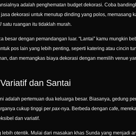
inansialnya adalah penghematan budget dekorasi. Coba bandi
jasa dekorasi untuk menutup dinding yang polos, memasang k
l
satu ruangan itu tidaklah murah.
aca besar dengan pemandangan luar. “Lantai” kamu mungkin be
tuk pos lain yang lebih penting, seperti katering atau cincin 
ahan, dan memangkas biaya dekorasi dengan memilih venue y
ariatif dan Santai
ini adalah pertemuan dua keluarga besar. Biasanya, gedung pe
rganya cukup tinggi per
pax
-nya. Berbeda dengan cafe, merek
ibel dan variatif.
ebih otentik. Mulai dari masakan khas Sunda yang menjadi and