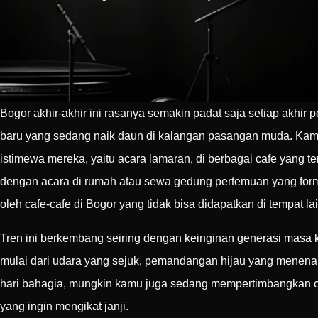
Bogor akhir-akhir ini rasanya semakin padat saja setiap akhir 
baru yang sedang naik daun di kalangan pasangan muda. K
istimewa mereka, yaitu acara lamaran, di berbagai cafe yang t
dengan acara di rumah atau sewa gedung pertemuan yang forma
oleh cafe-cafe di Bogor yang tidak bisa didapatkan di tempat 
Tren ini berkembang seiring dengan keinginan generasi masa k
mulai dari udara yang sejuk, pemandangan hijau yang menena
hari bahagia, mungkin kamu juga sedang mempertimbangkan opsi 
yang ingin mengikat janji.