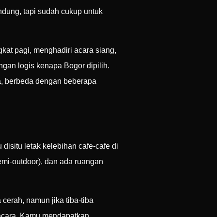
ndung, tapi sudah cukup untuk
kat pagi, menghadiri acara siang,
gan logis kenapa Bogor dipilih.
ga, berbeda dengan beberapa
isitu letak kelebihan cafe-cafe di
semi-outdoor), dan ada ruangan
erah, namun jika tiba-tiba
 acara. Kamu mendapatkan