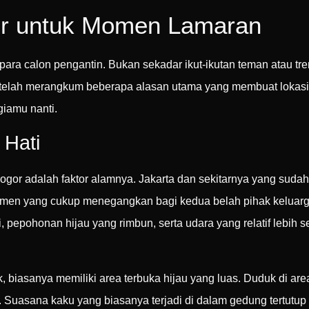
or untuk Momen Lamaran
ara calon pengantin. Bukan sekadar ikut-ikutan teman atau tre
telah merangkum beberapa alasan utama yang membuat lokasi i
iamu nanti.
Hati
Bogor adalah faktor alamnya. Jakarta dan sekitarnya yang sud
momen yang cukup menegangkan bagi kedua belah pihak keluarg
pepohonan hijau yang rimbun, serta udara yang relatif lebih s
k, biasanya memiliki area terbuka hijau yang luas. Duduk di ar
r. Suasana kaku yang biasanya terjadi di dalam gedung tertutu