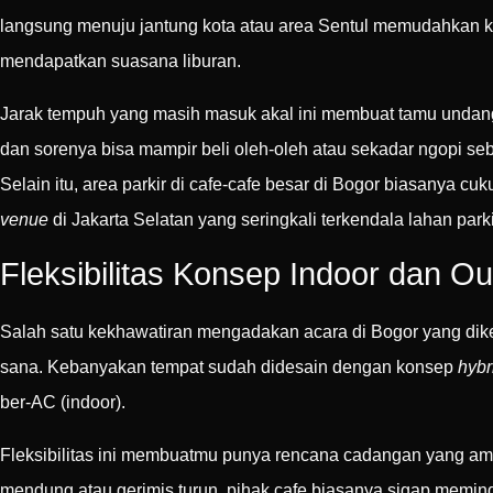
langsung menuju jantung kota atau area Sentul memudahkan kelu
mendapatkan suasana liburan.
Jarak tempuh yang masih masuk akal ini membuat tamu undangan
dan sorenya bisa mampir beli oleh-oleh atau sekadar ngopi se
Selain itu, area parkir di cafe-cafe besar di Bogor biasan
venue
di Jakarta Selatan yang seringkali terkendala lahan parki
Fleksibilitas Konsep Indoor dan O
Salah satu kekhawatiran mengadakan acara di Bogor yang dikena
sana. Kebanyakan tempat sudah didesain dengan konsep
hybr
ber-AC (indoor).
Fleksibilitas ini membuatmu punya rencana cadangan yang ama
mendung atau gerimis turun, pihak cafe biasanya sigap memi