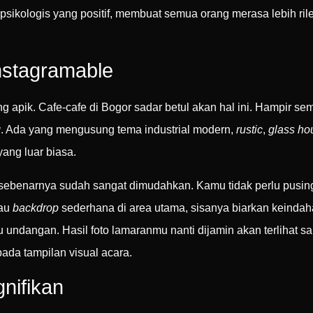
psikologis yang positif, membuat semua orang merasa lebih r
nstagramable
ng apik. Cafe-cafe di Bogor sadar betul akan hal ini. Hampir s
g
. Ada yang mengusung tema industrial modern,
rustic
,
glass ho
ang luar biasa.
sebenarnya sudah sangat dimudahkan. Kamu tidak perlu pusin
tau
backdrop
sederhana di area utama, sisanya biarkan keindaha
 undangan. Hasil foto lamaranmu nanti dijamin akan terlihat sa
pada tampilan visual acara.
nifikan