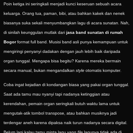
Poin ketiga ini seringkali menjadi kunci keseruan sebuah acara
keluarga. Orang tua, paman, bibi, atau bahkan kakek dan nenek
biasanya suka sekali menyumbangkan lagu di acara sunatan. Nah,
di sinilah keunggulan mutlak dari
jasa band sunatan di rumah
Bogor
format full band. Musisi band asli punya kemampuan untuk
mengiringi penyanyi dadakan dengan jauh lebih baik daripada
organ tunggal. Mengapa bisa begitu? Karena mereka bermain
secara manual, bukan mengandalkan
style
otomatis komputer.
Coba ingat kejadian di kondangan biasa yang pakai organ tunggal.
Saat ada tamu mau nyanyi tapi nadanya ketinggian atau
kerendahan, pemain organ seringkali butuh waktu lama untuk
mengutak-atik tombol transpose, atau bahkan musiknya jadi
terdengar aneh karena dipaksa naik turun nadanya secara digital.
Belum lagi kalau tamu minta lagu yang
file
lagunya tidak ada di