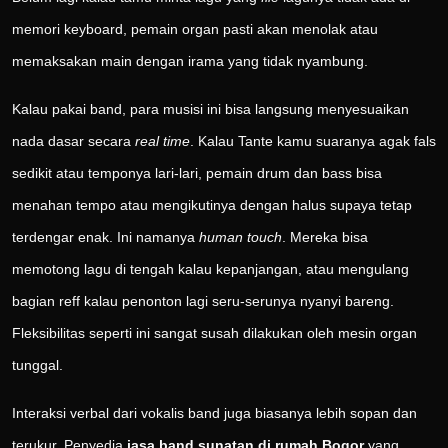
memori keyboard, pemain organ pasti akan menolak atau
memaksakan main dengan irama yang tidak nyambung.
Kalau pakai band, para musisi ini bisa langsung menyesuaikan
nada dasar secara
real time
. Kalau Tante kamu suaranya agak fals
sedikit atau temponya lari-lari, pemain drum dan bass bisa
menahan tempo atau mengikutinya dengan halus supaya tetap
terdengar enak. Ini namanya
human touch
. Mereka bisa
memotong lagu di tengah kalau kepanjangan, atau mengulang
bagian reff kalau penonton lagi seru-serunya nyanyi bareng.
Fleksibilitas seperti ini sangat susah dilakukan oleh mesin organ
tunggal.
Interaksi verbal dari vokalis band juga biasanya lebih sopan dan
terukur. Penyedia
jasa band sunatan di rumah Bogor
yang