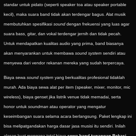
standar untuk pidato (seperti speaker toa atau speaker portable
kecil), maka suara band tidak akan terdengar bagus. Alat musik
membutuhkan spesifikasi
sound
dengan frekuensi yang luas agar
suara bass, gitar, dan vokal terdengar jernih dan tidak pecah.
Untuk mendapatkan kualitas audio yang prima, band biasanya
akan menyarankan untuk membawa
sound system
sendiri atau
menyewa dari vendor rekanan mereka yang sudah terpercaya.
Biaya sewa
sound system
yang berkualitas profesional tidaklah
murah. Ada biaya sewa alat per item (speaker, mixer, monitor, mic
wireless), biaya genset jika listrik venue tidak memadai, serta
honor untuk
soundman
atau operator yang mengatur
keseimbangan suara selama acara berlangsung. Paket lengkap ini
bisa melipatgandakan harga dasar jasa musisi itu sendiri. Inilah
alasan kuat mengapa total biaya
sewa band tunangan Bekasi